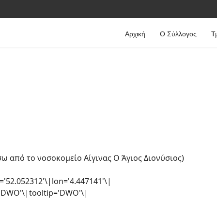
Αρχική
Ο Σύλλογος
Τ
ω από το νοσοκομείο Αίγινας Ο Άγιος Διονύσιος)
='52.052312'\|lon='4.447141'\|
v DWO'\|tooltip='DWO'\|