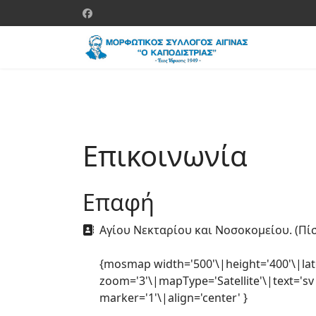
Επικοινωνία
Επαφή
Διεύθυνση
Αγίου Νεκταρίου και Νοσοκομείου. (Πίσ
{mosmap width='500'\|height='400'\|lat
zoom='3'\|mapType='Satellite'\|text='s
marker='1'\|align='center' }