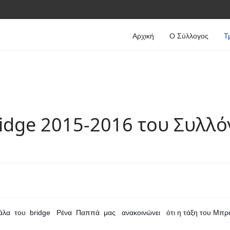
Αρχική
Ο Σύλλογος
Τ
idge 2015-2016 του Συλλό
λα του bridge Ρένα Παππά μας ανακοινώνει ότι η τάξη του Μπριτζ "