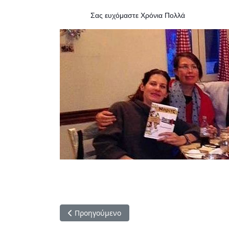
Σας ευχόμαστε Χρόνια Πολλά
Προηγούμενο άρθρο: ΗΜΕΡΙΔΕΣ ΜΠΡΙΤΖ ΚΑΛΟΚ
Προηγούμενο