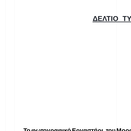
ΔΕΛΤΙΟ  Τ
Το
φωτογραφικό
Εργαστήρι
 του
Μορ