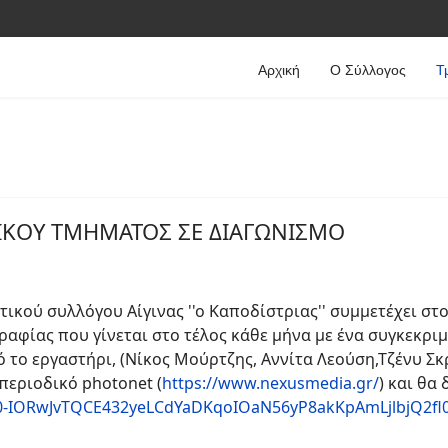
Αρχική
Ο Σύλλογος
Τ
ΚΟΥ ΤΜΗΜΑΤΟΣ ΣΕ ΔΙΑΓΩΝΙΣΜΟ
ού συλλόγου Αίγινας ''ο Καποδίστριας'' συμμετέχει στο 
ραφίας που γίνεται στο τέλος κάθε μήνα με ένα συγκεκρι
πό το εργαστήρι, (Νίκος Μούρτζης, Αννίτα Λεούση,Τζένυ Σ
 περιοδικό photonet (
https://www.nexusmedia.gr/
) και θα
AR0-IORwJvTQCE432yeLCdYaDKqoIOaN56yP8akKpAmLjlbjQ2fl