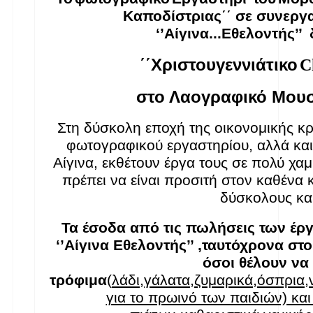
Καποδίστριας΄΄ σε συνεργα
‘’Αίγινα...Εθελοντής’’ 
΄΄Χριστουγεννιάτικο
C
στο Λαογραφικό Μουσε
Στη δύσκολη εποχή της οικονομικής κρ
φωτογραφικού εργαστηρίου, αλλά και
Αίγινα, εκθέτουν έργα τους σε πολύ χαμηλ
πρέπει να είναι προσιτή στον καθένα κ
δύσκολους κα
Τα έσοδα από τις πωλήσεις των έρ
‘’Αίγινα Εθελοντής’’ ,ταυτόχρονα στ
όσοι θέλουν να 
τρόφιμα
(
λάδι,γάλατα,ζυμαρικά,όσπρια,
για το πρωινό των παιδιών) και