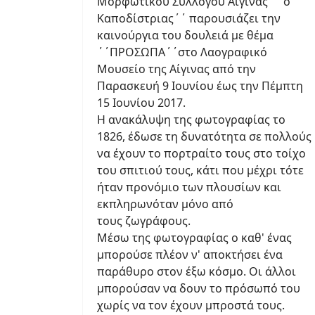
Μορφωτικού Συλλόγου Αίγινας ΄΄o
Καποδίστριας΄΄ παρουσιάζει την
καινούργια του δουλειά με θέμα
΄΄ΠΡΟΣΩΠΑ΄΄στο Λαογραφικό
Μουσείο της Αίγινας από την
Παρασκευή 9 Ιουνίου έως την Πέμπτη
15 Ιουνίου 2017.
Η ανακάλυψη της φωτογραφίας το
1826, έδωσε τη δυνατότητα σε πολλούς
να έχουν το πορτραίτο τους στο τοίχο
του σπιτιού τους, κάτι που μέχρι τότε
ήταν προν
όμιο των πλουσίων και
εκπληρωνόταν μόνο από
τους ζωγράφους.
Μέσω της φωτογραφίας ο καθ' ένας
μπορούσε πλέον ν' αποκτήσει ένα
παράθυρο στον έξω κόσμο. Οι άλλοι
μπορούσαν να δουν το πρόσωπό του
χωρίς να τον έχουν μπροστά τους.