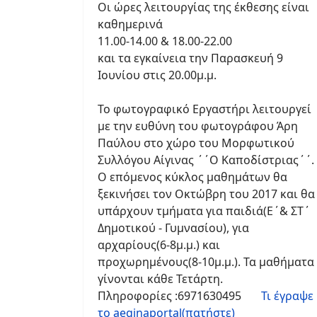
Οι ώρες λειτουργίας της έκθεσης είναι
καθημερινά
11.00-14.00 & 18.00-22.00
και τα εγκαίνεια την Παρασκευή 9
Ιουνίου στις 20.00μ.μ.
Το φωτογραφικό Εργαστήρι λειτουργεί
με την ευθύνη του φωτογράφου Άρη
Παύλου στο χώρο του Μορφωτικού
Συλλόγου Αίγινας ΄΄Ο Καποδίστριας΄΄.
Ο επόμενος κύκλος μαθημάτων θα
ξεκινήσει τον Οκτώβρη του 2017 και θα
υπάρχουν τμήματα για παιδιά(Ε΄& ΣΤ΄
Δημοτικού - Γυμνασίου), για
αρχαρίους(6-8μ.μ.) και
προχωρημένους(8-10μ.μ.). Τα μαθήματα
γίνονται κάθε Τετάρτη.
Πληροφορίες :6971630495
Τι έγραψε
το aeginaportal(πατήστε)