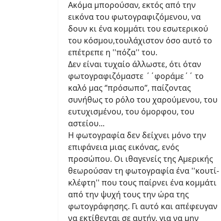
Ακόμα μπορούσαν, εκτός από την
εικόνα του φωτογραφιζόμενου, να
δουν κι ένα κομμάτι του εσωτερικού
του κόσμου,τουλάχιστον όσο αυτό το
επέτρεπε η ''πόζα'' του.
Δεν είναι τυχαίο άλλωστε, ότι όταν
φωτογραφιζόμαστε ΄΄φοράμε΄΄ το
καλό μας ‘’πρόσωπο’’, παίζοντας
συνήθως το ρόλο του χαρούμενου, του
ευτυχισμένου, του όμορφου, του
αστείου...
Η φωτογραφία δεν δείχνει μόνο την
επιφάνεια μιας εικόνας, ενός
προσώπου. Οι ιθαγενείς της Αμερικής
θεωρούσαν τη φωτογραφία ένα ''κουτί-
κλέφτη'' που τους παίρνει ένα κομμάτι
από την ψυχή τους την ώρα της
φωτογράφησης. Γι αυτό και απέφευγαν
να εκτίθενται σε αυτήν, για να μην