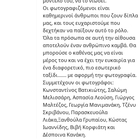
μοντέλο του, να το νιώσει.
Οι φωτογραφιζόμενοι είναι
καθημερινοί άνθρωποι που ζουν δίπλα
μας, και τους ευχαριστούμε που
δεχτήκαν να παίξουν αυτό το ρόλο.
Όλα τα πρόσωπα σε αυτή την αίθουσα
αποτελούν έναν ανθρώπινο καμβά. Θα
μπορούσε ο καθένας μας να είναι
μέρος του και να έχει την ευκαιρία για
ένα διαφορετικό, πιο εσωτερικό
ταξίδι....... με αφορμή την φωτογραφία.
Συμμετέχουν οι φωτογράφοι:
Κωνσταντίνος Βατικιώτης, Σαλώμη
Μελισσάρη, Ασπασία Λεούση, Γιώργος
Μαλτέζος, Γεωργία Μανιμανάκη, Τζένυ
Σκριβάνου, Παρασκευούλα
Λιάκα,Ξανθούλα Γρυπαίου, Κώστας
Ιωαννίδης, Βιβή Κορφιάτη και
Δέσποινα Κανάκη.