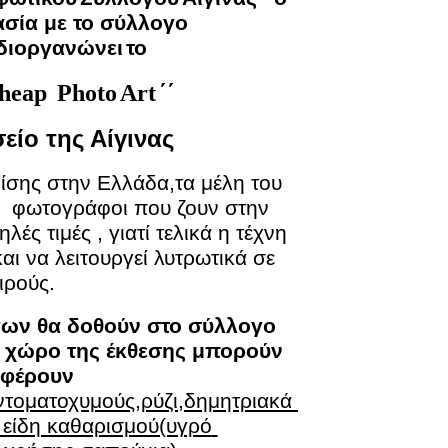
σία με το σύλλογο 
διοργανώνει
το
΄΄
heap
Photo
Art
ίο της Αίγινας
ίσης στην Ελλάδα,τα μέλη του 
  φωτογράφοι που ζουν στην 
ές τιμές , γιατί τελικά η τέχνη 
αι να λειτουργεί λυτρωτικά σε 
ιρούς.
γων θα δοθούν στο σύλλογο 
ο χώρο της έκθεσης μπορούν 
φέρουν 
ντοματοχυμούς,ρύζι,δημητριακά 
 είδη καθαρισμού(υγρό 