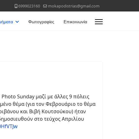
6999023160
mokapodistrias@gmail.com
μήματα
Φωτογραφίες
Επικοινωνία
Photo Sunday μαζί με άλλες 9 πόλεις
μμένο θέμα (για τον Φεβρουάριο το θέμα
κριβάνου και Βιβή Κουτσούκου) ήταν
 δημοσιευθούν στο τεύχος Απριλίου
0HfVTJw