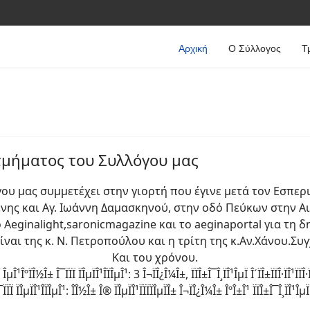
Αρχική
Ο Σύλλογος
Τ
τμήματος του Συλλόγου μας
ου μας συμμετέχει στην γιορτή που έγινε μετά τον Εσπερ
ης και Αγ. Ιωάννη Δαμασκηνού, στην οδό Πεύκων στην Αι
Aeginalight,saronicmagazine και το aeginaportal για τη
ναι της κ. Ν. Πετροπούλου και η τρίτη της κ.Αν.Χάνου.Συ
Και του χρόνου.