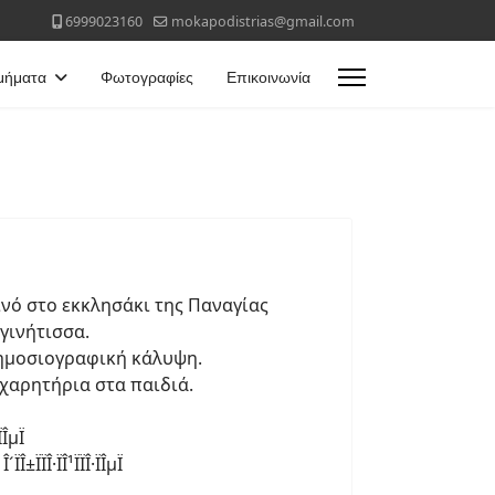
6999023160
mokapodistrias@gmail.com
μήματα
Φωτογραφίες
Επικοινωνία
ινό στο εκκλησάκι της Παναγίας
γινήτισσα.
 δημοσιογραφική κάλυψη.
γχαρητήρια στα παιδιά.